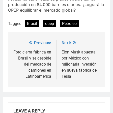
producción en 84.000 barriles diarios. ¿Logrará la
OPEP equilibrar el mercado global?
Tagged:
Brasil
opep
Petroleo
Previous:
Next:
Post
navigation
Ford cierra fábrica en
Elon Musk apuesta
Brasil y se despide
por México con
del mercado de
millonaria inversión
camiones en
en nueva fábrica de
Latinoamérica
Tesla
LEAVE A REPLY