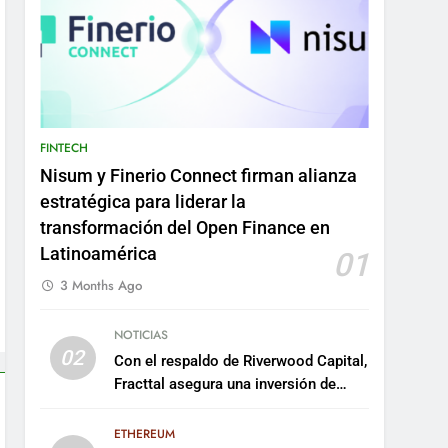
FINTECH
Nisum y Finerio Connect firman alianza
estratégica para liderar la
transformación del Open Finance en
Latinoamérica
01
3 Months Ago
NOTICIAS
02
Con el respaldo de Riverwood Capital,
Fracttal asegura una inversión de
US$35 millones para escalar su
plataforma
ETHEREUM