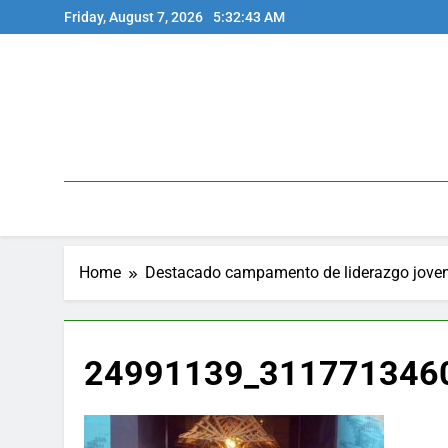
Skip
Friday, August 7, 2026
5:32:43 AM
to
content
Home
Destacado campamento de liderazgo joven
24991139_311771346