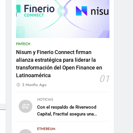
FINTECH
Nisum y Finerio Connect firman
alianza estratégica para liderar la
transformación del Open Finance en
Latinoamérica
01
3 Months Ago
NOTICIAS
02
Con el respaldo de Riverwood
Capital, Fracttal asegura una
inversión de US$35 millones para
escalar su plataforma
ETHEREUM