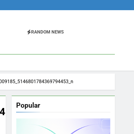
RANDOM NEWS
009185_5146801784369794453_n
Popular
453_n