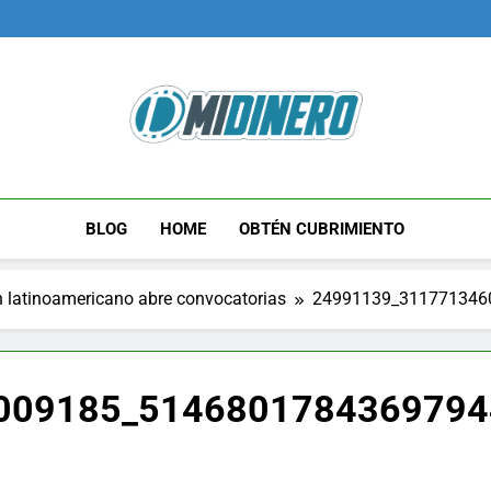
Midinero.co
Fintech, Criptomonedas
BLOG
HOME
OBTÉN CUBRIMIENTO
 latinoamericano abre convocatorias
24991139_311771346
009185_5146801784369794