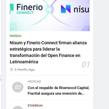
FINTECH
Nisum y Finerio Connect firman alianza
estratégica para liderar la
transformación del Open Finance en
Latinoamérica
01
3 Months Ago
NOTICIAS
02
Con el respaldo de Riverwood Capital,
Fracttal asegura una inversión de
US$35 millones para escalar su
plataforma
ETHEREUM