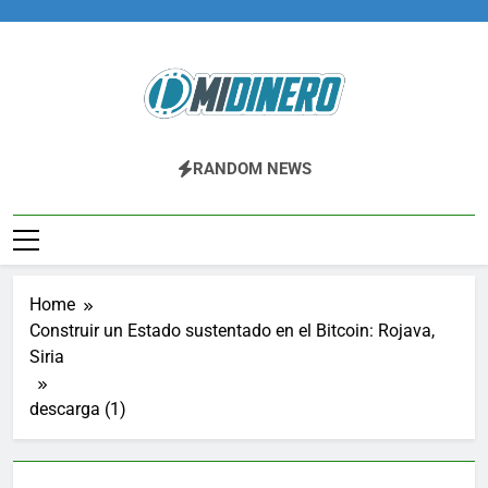
Skip
to
content
Midinero.co
Fintech, Criptomonedas
RANDOM NEWS
Home
Construir un Estado sustentado en el Bitcoin: Rojava,
Siria
descarga (1)