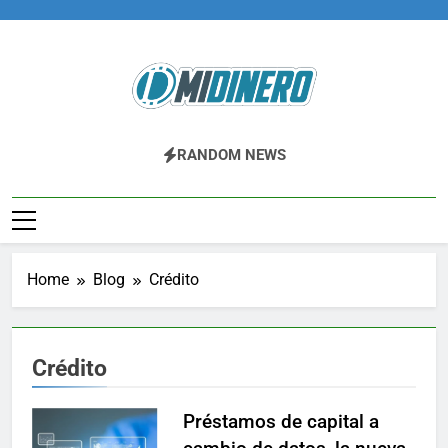
Skip
to
content
Midinero.co
Fintech, Criptomonedas
RANDOM NEWS
Home
Blog
Crédito
Crédito
Préstamos de capital a