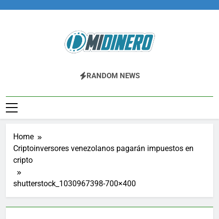
Skip
to
content
Midinero.co
Fintech, Criptomonedas
RANDOM NEWS
Home
Criptoinversores venezolanos pagarán impuestos en
cripto
shutterstock_1030967398-700×400