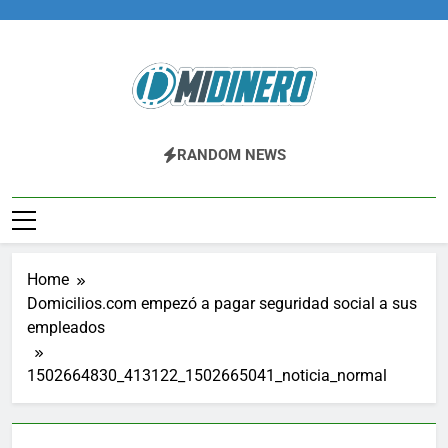
Skip
to
content
Midinero.co
Fintech, Criptomonedas
RANDOM NEWS
Home
Domicilios.com empezó a pagar seguridad social a sus
empleados
1502664830_413122_1502665041_noticia_normal