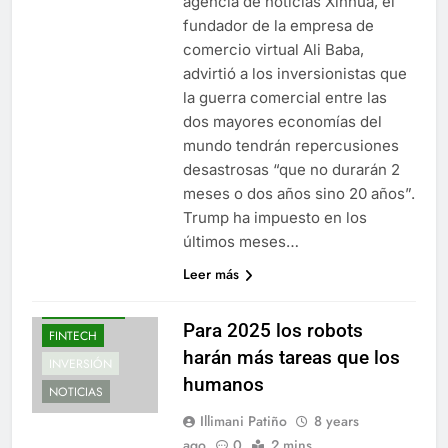
agencia de noticias Xinhua, el
fundador de la empresa de
comercio virtual Ali Baba,
advirtió a los inversionistas que
la guerra comercial entre las
dos mayores economías del
mundo tendrán repercusiones
desastrosas “que no durarán 2
meses o dos años sino 20 años”.
Trump ha impuesto en los
últimos meses…
Leer más
ECONOMÍA
EDUCACIÓN
Para 2025 los robots
FINTECH
harán más tareas que los
INVERSIÓN
humanos
NOTICIAS
Illimani Patiño
8 years
ago
0
2 mins