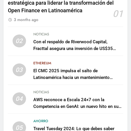
estratégica para liderar la transformación del
Open Finance en Latinoamérica
01
3 months ago
NOTICIAS
02
Con el respaldo de Riverwood Capital,
Fracttal asegura una inversión de US$35
millones para escalar su plataforma
ETHEREUM
03
El CMC 2025 impulsa el salto de
Latinoamérica hacia un mantenimiento
predictivo y sostenible
NOTICIAS
04
AWS reconoce a Escala 24×7 con la
Competencia en GenAI: un nuevo hito en su
expertise de inteligencia artificial empresarial
AHORRO
05
Travel Tuesday 2024: Lo que debes saber