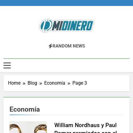
Skip
to
content
Midinero.co
Fintech, Criptomonedas
RANDOM NEWS
Home
Blog
Economía
Page 3
Economía
William Nordhaus y Paul