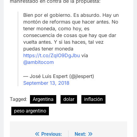
manifestado en contra de la propuesta:
Bien por el gobierno. Es absurdo. Hay un
montón de reformas que hacer antes. No
tener moneda, como hoy, es
consecuencia de cosas que hay que dar
vuelta antes. Y si las haces, tal vez
puedas tener moneda
https://t.co/ZqlO9DgJbu
vía
@ambitocom
— José Luis Espert (@jlespert)
September 13, 2018
Tagged:
Argentina
dolar
inflación
peso argentino
Previous:
Next:
Post