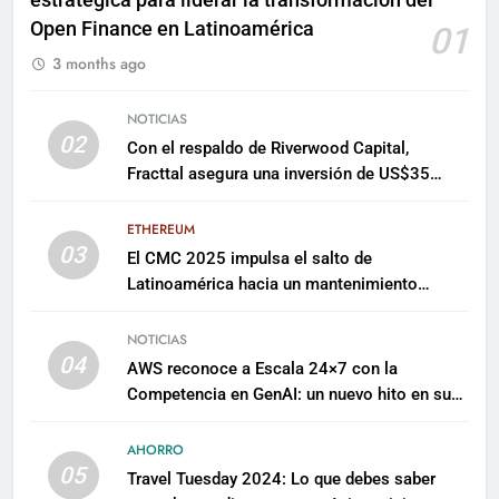
Open Finance en Latinoamérica
01
3 months ago
NOTICIAS
02
Con el respaldo de Riverwood Capital,
Fracttal asegura una inversión de US$35
millones para escalar su plataforma
ETHEREUM
03
El CMC 2025 impulsa el salto de
Latinoamérica hacia un mantenimiento
predictivo y sostenible
NOTICIAS
04
AWS reconoce a Escala 24×7 con la
Competencia en GenAI: un nuevo hito en su
expertise de inteligencia artificial empresarial
AHORRO
05
Travel Tuesday 2024: Lo que debes saber