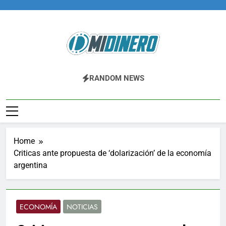
Skip
to
content
Midinero.co
Fintech, Criptomonedas
RANDOM NEWS
Home
Criticas ante propuesta de ‘dolarización’ de la economía
argentina
ECONOMÍA
NOTICIAS