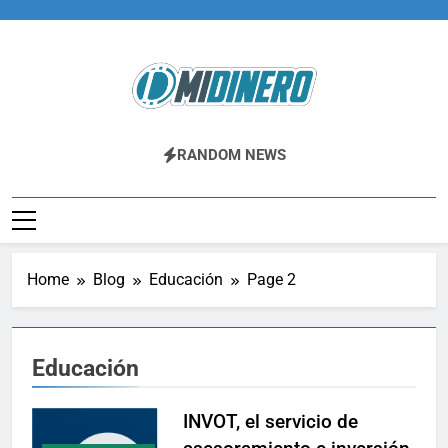
Skip
to
content
Midinero.co
Fintech, Criptomonedas
RANDOM NEWS
Home
Blog
Educación
Page 2
Educación
INVOT, el servicio de