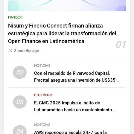
FINTECH
Nisum y Finerio Connect firman alianza
estratégica para liderar la transformación del
Open Finance en Latinoamérica
01
3 months ago
NOTICIAS
02
Con el respaldo de Riverwood Capital,
Fracttal asegura una inversión de US$35
millones para escalar su plataforma
ETHEREUM
03
El CMC 2025 impulsa el salto de
Latinoamérica hacia un mantenimiento
predictivo y sostenible
NOTICIAS
04
AWS reconoce a Escala 24×7 con la