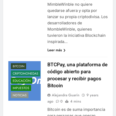
MimbleWinble no quiere
quedarse afuera y opta por
lanzar su propia criptodivisa. Los
desarrolladores de
MombleWinble, quienes
tuvieron la iniciativa Blockchain
inspirada…
Leer más
BTCPay, una plataforma de
BITCOIN
código abierto para
CRIPTOMONEDAS
procesar y recibir pagos
EDUCACIÓN
Bitcoin
IMPUESTOS
Alejandra Guarín
9 years
NOTICIAS
ago
0
4 mins
Bitcoin es de suma importancia
para personas que operan