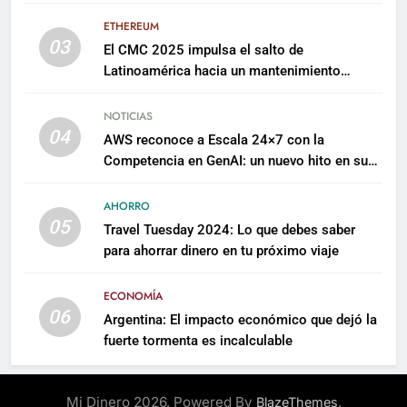
millones para escalar su plataforma
ETHEREUM
03
El CMC 2025 impulsa el salto de
Latinoamérica hacia un mantenimiento
predictivo y sostenible
NOTICIAS
04
AWS reconoce a Escala 24×7 con la
Competencia en GenAI: un nuevo hito en su
expertise de inteligencia artificial empresarial
AHORRO
05
Travel Tuesday 2024: Lo que debes saber
para ahorrar dinero en tu próximo viaje
ECONOMÍA
06
Argentina: El impacto económico que dejó la
fuerte tormenta es incalculable
Mi Dinero 2026. Powered By
.
BlazeThemes