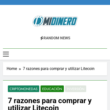
Skip
to
content
Midinero.co
Fintech, Criptomonedas
RANDOM NEWS
Home
7 razones para comprar y utilizar Litecoin
CRIPTOMONEDAS
EDUCACIÓN
INVERSIÓN
7 razones para comprar y
utilizar Litecoin