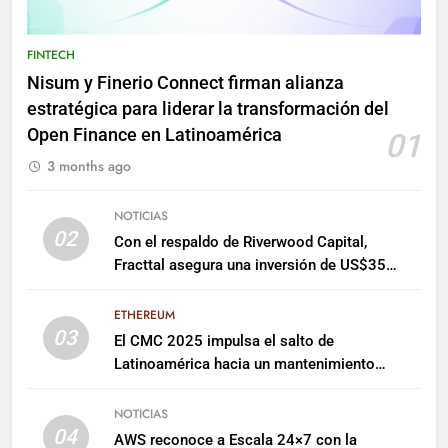
FINTECH
Nisum y Finerio Connect firman alianza
estratégica para liderar la transformación del
Open Finance en Latinoamérica
01
3 months ago
NOTICIAS
02
Con el respaldo de Riverwood Capital,
Fracttal asegura una inversión de US$35
millones para escalar su plataforma
ETHEREUM
03
El CMC 2025 impulsa el salto de
Latinoamérica hacia un mantenimiento
predictivo y sostenible
NOTICIAS
04
AWS reconoce a Escala 24×7 con la