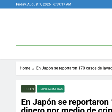
Skip
Friday, August 7, 2026
6:59:17 AM
to
content
Home
En Japón se reportaron 170 casos de lava
BITCOIN
CRIPTOMONEDAS
En Japón se reportaron
dinero por medio de cr