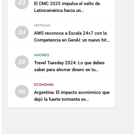
03
El CMC 2025 impulsa el salto de
Latinoamérica hacia un
mantenimiento predictivo y
sostenible
NOTICIAS
04
AWS reconoce a Escala 24×7 con la
Competencia en GenAI: un nuevo hito
en su expertise de inteligencia
artificial empresarial
AHORRO
05
Travel Tuesday 2024: Lo que debes
saber para ahorrar dinero en tu
próximo viaje
ECONOMÍA
06
Argentina: El impacto económico que
dejó la fuerte tormenta es
incalculable