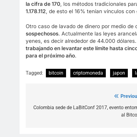
la cifra de 170
, los métodos tradicionales para
1.178.112
, de esto el 16% tenían vínculos con
Otro caso de lavado de dinero por medio de 
sospechosos
. Actualmente las leyes arancel
yenes, es decir alrededor de 44.000 dólares
trabajando en levantar este límite hasta cinco 
para el próximo año
.
Tagged:
bitcoin
criptomoneda
japon
Previou
Post
navigation
Colombia sede de LaBitConf 2017, evento entor
al Bitc