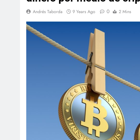
0
Andrés Taborda
9 Years Ago
2 Mins