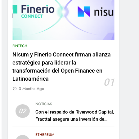
FINTECH
Nisum y Finerio Connect firman alianza
estratégica para liderar la
transformación del Open Finance en
Latinoamérica
01
3 Months Ago
NOTICIAS
02
Con el respaldo de Riverwood Capital,
Fracttal asegura una inversión de
US$35 millones para escalar su
plataforma
ETHEREUM