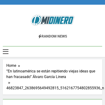
Skip
to
content
Midinero.co
Fintech, Criptomonedas
RANDOM NEWS
Home
“En latinoamérica se están repitiendo viejas ideas que
han fracasado” Álvaro García Linera
46823847_2638695649492815_5162167754802855936_n