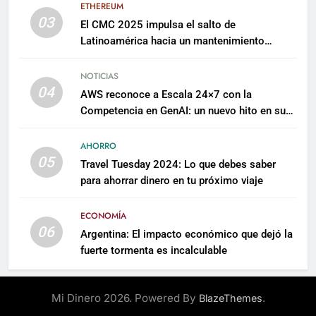
ETHEREUM
03
El CMC 2025 impulsa el salto de
Latinoamérica hacia un mantenimiento
predictivo y sostenible
NOTICIAS
04
AWS reconoce a Escala 24×7 con la
Competencia en GenAI: un nuevo hito en su
expertise de inteligencia artificial empresarial
AHORRO
05
Travel Tuesday 2024: Lo que debes saber
para ahorrar dinero en tu próximo viaje
ECONOMÍA
06
Argentina: El impacto económico que dejó la
fuerte tormenta es incalculable
Mi Dinero 2026. Powered By
.
BlazeThemes