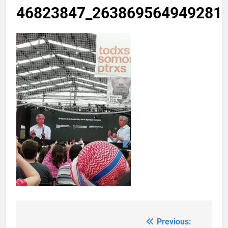
46823847_263869564949281
Previous:
Post