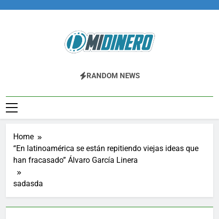
Skip
to
content
Midinero.co
Fintech, Criptomonedas
RANDOM NEWS
Home
“En latinoamérica se están repitiendo viejas ideas que
han fracasado” Álvaro García Linera
sadasda