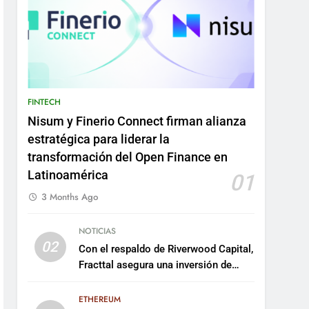
FINTECH
Nisum y Finerio Connect firman alianza
estratégica para liderar la
transformación del Open Finance en
Latinoamérica
01
3 Months Ago
NOTICIAS
02
Con el respaldo de Riverwood Capital,
Fracttal asegura una inversión de
US$35 millones para escalar su
plataforma
ETHEREUM