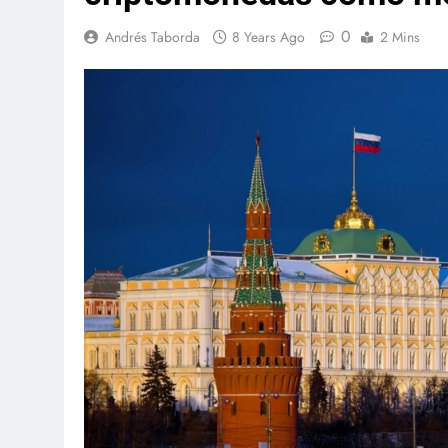
0
Andrés Taborda
8 Years Ago
2 Mins