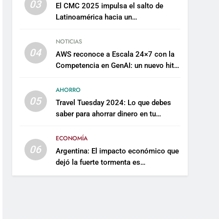
03
El CMC 2025 impulsa el salto de
Latinoamérica hacia un
mantenimiento predictivo y
sostenible
NOTICIAS
04
AWS reconoce a Escala 24×7 con la
Competencia en GenAI: un nuevo hito
en su expertise de inteligencia
artificial empresarial
AHORRO
05
Travel Tuesday 2024: Lo que debes
saber para ahorrar dinero en tu
próximo viaje
ECONOMÍA
06
Argentina: El impacto económico que
dejó la fuerte tormenta es
incalculable