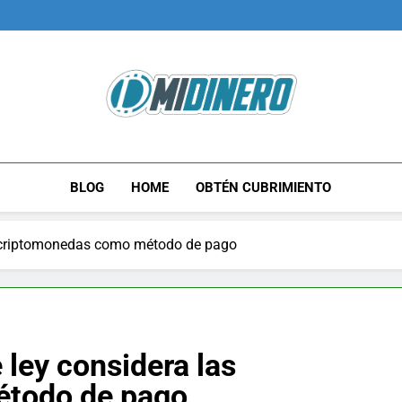
Midinero.co
Fintech, Criptomonedas
BLOG
HOME
OBTÉN CUBRIMIENTO
as criptomonedas como método de pago
 ley considera las
étodo de pago