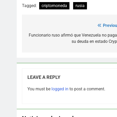
Tagged:
criptomoneda
rusia
Previou
Post
navigation
Funcionario ruso afirmó que Venezuela no paga
su deuda en estado Cryp
LEAVE A REPLY
You must be
logged in
to post a comment.