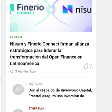
FINTECH
Nisum y Finerio Connect firman alianza
estratégica para liderar la
transformación del Open Finance en
Latinoamérica
01
3 Months Ago
NOTICIAS
02
Con el respaldo de Riverwood Capital,
Fracttal asegura una inversión de
US$35 millones para escalar su
plataforma
ETHEREUM