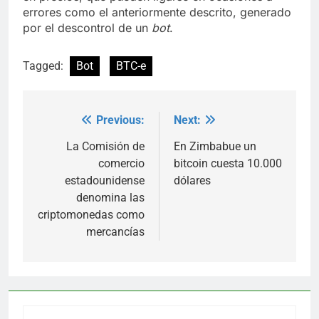
errores como el anteriormente descrito, generado
por el descontrol de un
bot
.
Tagged:
Bot
BTC-e
Previous:
Next:
Post
navigation
La Comisión de
En Zimbabue un
comercio
bitcoin cuesta 10.000
estadounidense
dólares
denomina las
criptomonedas como
mercancías