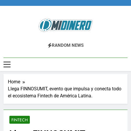
Skip
to
content
Midinero.co
Fintech, Criptomonedas
RANDOM NEWS
Home
Llega FINNOSUMIT, evento que impulsa y conecta todo
el ecosistema Fintech de América Latina.
FINTECH