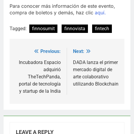
Para conocer más información de este evento,
compra de boletos y demás, haz clic
aquí.
Tagged:
finnosumit
finnovista
fintech
Previous:
Next:
Post
navigation
Incubadora Espacio
DADA lanza el primer
adquirió
mercado digital de
TheTechPanda,
arte colaborativo
portal de tecnología
utilizando Blockchain
y startup de la India
LEAVE A REPLY