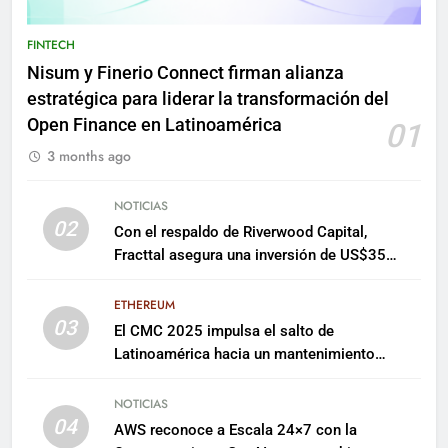
FINTECH
Nisum y Finerio Connect firman alianza
estratégica para liderar la transformación del
Open Finance en Latinoamérica
01
3 months ago
NOTICIAS
02
Con el respaldo de Riverwood Capital,
Fracttal asegura una inversión de US$35
millones para escalar su plataforma
ETHEREUM
03
El CMC 2025 impulsa el salto de
Latinoamérica hacia un mantenimiento
predictivo y sostenible
NOTICIAS
04
AWS reconoce a Escala 24×7 con la