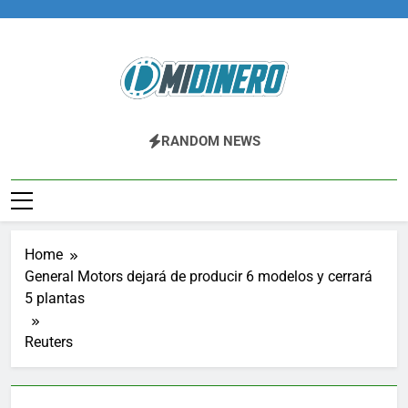
Skip
to
content
Midinero.co
Fintech, Criptomonedas
RANDOM NEWS
Home
General Motors dejará de producir 6 modelos y cerrará
5 plantas
Reuters