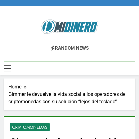
Skip
to
content
Midinero.co
Fintech, Criptomonedas
RANDOM NEWS
Home
Gimmer le devuelve la vida social a los operadores de
criptomonedas con su solución “lejos del teclado”
CRIPTOMONEDAS