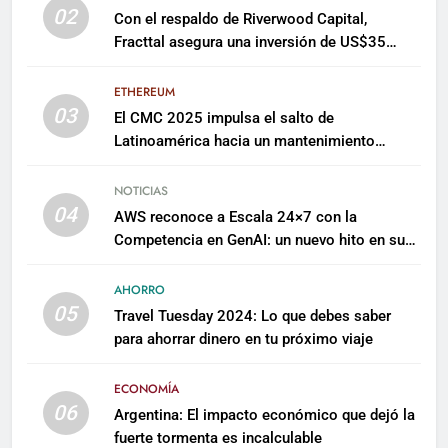
02
Con el respaldo de Riverwood Capital,
Fracttal asegura una inversión de US$35
millones para escalar su plataforma
ETHEREUM
03
El CMC 2025 impulsa el salto de
Latinoamérica hacia un mantenimiento
predictivo y sostenible
NOTICIAS
04
AWS reconoce a Escala 24×7 con la
Competencia en GenAI: un nuevo hito en su
expertise de inteligencia artificial empresarial
AHORRO
05
Travel Tuesday 2024: Lo que debes saber
para ahorrar dinero en tu próximo viaje
ECONOMÍA
06
Argentina: El impacto económico que dejó la
fuerte tormenta es incalculable