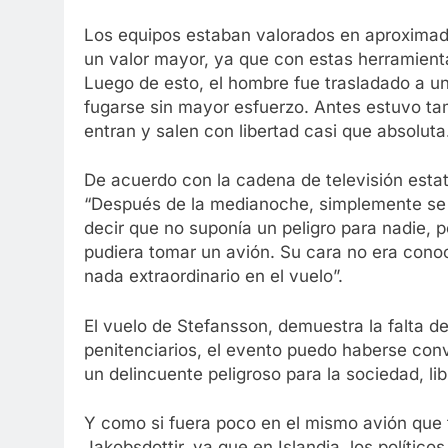
Los equipos estaban valorados en aproximad
un valor mayor, ya que con estas herramient
Luego de esto, el hombre fue trasladado a una
fugarse sin mayor esfuerzo. Antes estuvo tam
entran y salen con libertad casi que absoluta
De acuerdo con la cadena de televisión esta
“Después de la medianoche, simplemente se 
decir que no suponía un peligro para nadie, 
pudiera tomar un avión. Su cara no era conoc
nada extraordinario en el vuelo”.
El vuelo de Stefansson, demuestra la falta d
penitenciarios, el evento puedo haberse conv
un delincuente peligroso para la sociedad, lib
Y como si fuera poco en el mismo avión que t
Jakobsdottir, ya que en Islandia, los polític