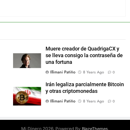
Muere creador de QuadrigaCX y
se lleva consigo la contraseña de
una fortuna
Illimani Patiño
8 Years Ago
0
Irán legaliza parcialmente Bitcoin
y otras criptomonedas
Illimani Patiño
8 Years Ago
0
Mi Dinero 2026. Powered By
.
BlazeThemes