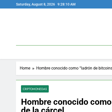
Skip
Saturday, August 8, 2026
9:28:11 AM
to
content
Home
Hombre conocido como “ladrón de bitcoins”
CRIPTOMONEDAS
Hombre conocido como “
de la cárcel