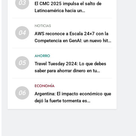
03
El CMC 2025 impulsa el salto de
Latinoamérica hacia un
mantenimiento predictivo y
sostenible
NOTICIAS
04
AWS reconoce a Escala 24×7 con la
Competencia en GenAI: un nuevo hito
en su expertise de inteligencia
artificial empresarial
AHORRO
05
Travel Tuesday 2024: Lo que debes
saber para ahorrar dinero en tu
próximo viaje
ECONOMÍA
06
Argentina: El impacto económico que
dejó la fuerte tormenta es
incalculable