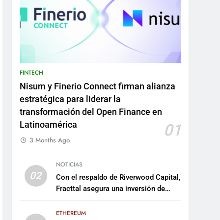
FINTECH
Nisum y Finerio Connect firman alianza
estratégica para liderar la
transformación del Open Finance en
Latinoamérica
01
3 Months Ago
NOTICIAS
02
Con el respaldo de Riverwood Capital,
Fracttal asegura una inversión de
US$35 millones para escalar su
plataforma
ETHEREUM