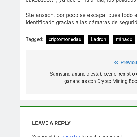
Stefansson, por poco se escapa, pues todo e
identificado gracias a las cámaras de seguri
Tagged:
criptomonedas
Ladron
minado
Previou
Post
navigation
Samsung anunció establecer el registro 
ganancias con Crypto Mining Boo
LEAVE A REPLY
You must be
logged in
to post a comment.