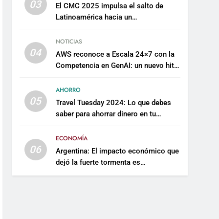
03
El CMC 2025 impulsa el salto de
Latinoamérica hacia un
mantenimiento predictivo y
sostenible
NOTICIAS
04
AWS reconoce a Escala 24×7 con la
Competencia en GenAI: un nuevo hito
en su expertise de inteligencia
artificial empresarial
AHORRO
05
Travel Tuesday 2024: Lo que debes
saber para ahorrar dinero en tu
próximo viaje
ECONOMÍA
06
Argentina: El impacto económico que
dejó la fuerte tormenta es
incalculable