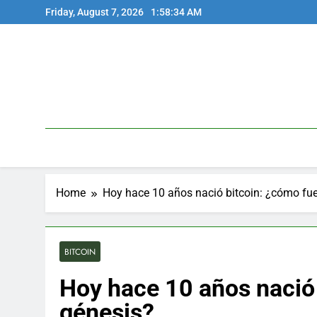
Skip
Friday, August 7, 2026
1:58:35 AM
to
content
Home
Hoy hace 10 años nació bitcoin: ¿cómo fu
BITCOIN
Hoy hace 10 años nació 
génesis?