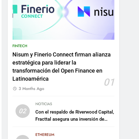
FINTECH
Nisum y Finerio Connect firman alianza
estratégica para liderar la
transformación del Open Finance en
Latinoamérica
01
3 Months Ago
NOTICIAS
02
Con el respaldo de Riverwood Capital,
Fracttal asegura una inversión de
US$35 millones para escalar su
plataforma
ETHEREUM