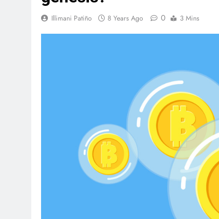
0
Illimani Patiño
8 Years Ago
3 Mins