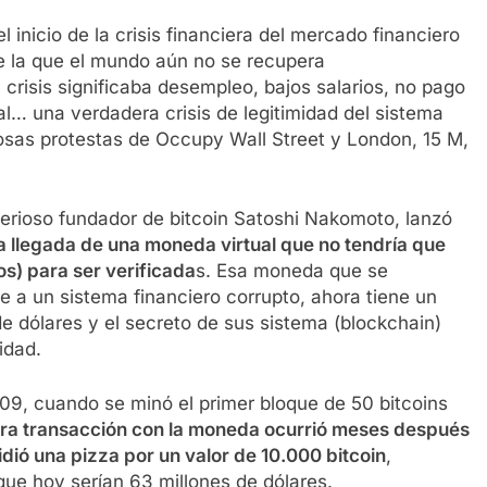
inicio de la crisis financiera del mercado financiero
de la que el mundo aún no se recupera
risis significaba desempleo, bajos salarios, no pago
al… una verdadera crisis de legitimidad del sistema
osas protestas de Occupy Wall Street y London, 15 M,
sterioso fundador de bitcoin Satoshi Nakomoto, lanzó
a llegada de una moneda virtual que no tendría que
s) para ser verificada
s. Esa moneda que se
 a un sistema financiero corrupto, ahora tiene un
de dólares y el secreto de sus sistema (blockchain)
idad.
009, cuando se minó el primer bloque de 50 bitcoins
ra transacción con la moneda ocurrió meses después
ió una pizza por un valor de 10.000 bitcoin
,
ue hoy serían 63 millones de dólares.