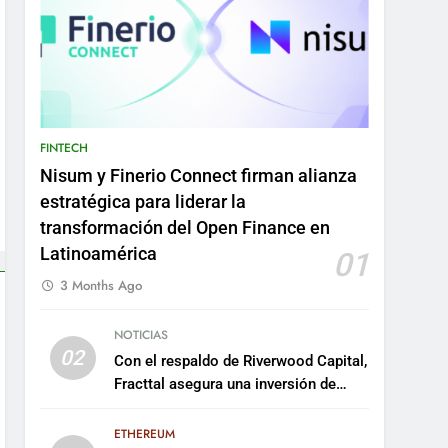
FINTECH
Nisum y Finerio Connect firman alianza
estratégica para liderar la
transformación del Open Finance en
Latinoamérica
01
3 Months Ago
NOTICIAS
02
Con el respaldo de Riverwood Capital,
Fracttal asegura una inversión de
US$35 millones para escalar su
plataforma
ETHEREUM