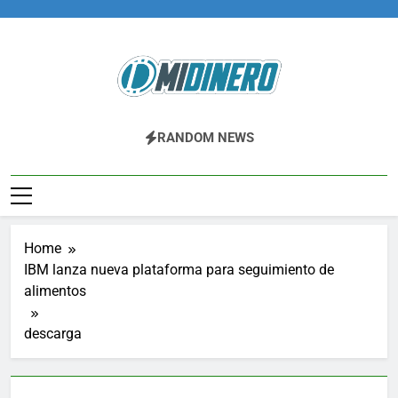
Skip
to
content
Midinero.co
Fintech, Criptomonedas
RANDOM NEWS
Home
IBM lanza nueva plataforma para seguimiento de
alimentos
descarga