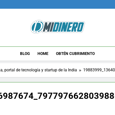
Midinero.co
Fintech, Criptomonedas
BLOG
HOME
OBTÉN CUBRIMIENTO
portal de tecnología y startup de la India
19883999_1364
6987674_797797662803988