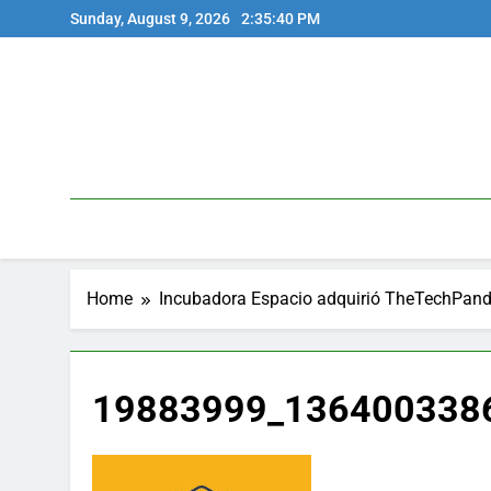
Skip
Sunday, August 9, 2026
2:35:40 PM
to
content
Home
Incubadora Espacio adquirió TheTechPanda, 
19883999_136400338