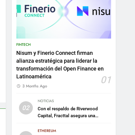
FINTECH
Nisum y Finerio Connect firman
alianza estratégica para liderar la
transformación del Open Finance en
Latinoamérica
01
3 Months Ago
NOTICIAS
02
Con el respaldo de Riverwood
Capital, Fracttal asegura una
inversión de US$35 millones para
escalar su plataforma
ETHEREUM