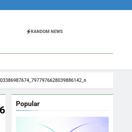
RANDOM NEWS
003386987674_7977976628039886142_n
Popular
6142_n