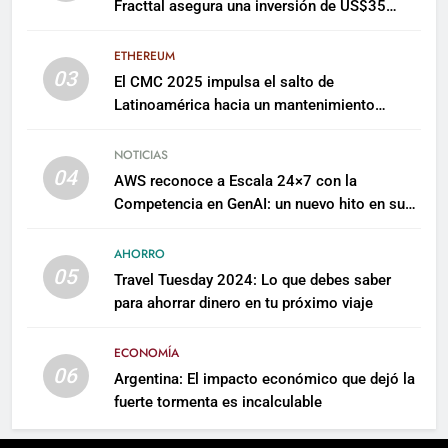
Fracttal asegura una inversión de US$35
millones para escalar su plataforma
ETHEREUM
03
El CMC 2025 impulsa el salto de
Latinoamérica hacia un mantenimiento
predictivo y sostenible
NOTICIAS
04
AWS reconoce a Escala 24×7 con la
Competencia en GenAI: un nuevo hito en su
expertise de inteligencia artificial empresarial
AHORRO
05
Travel Tuesday 2024: Lo que debes saber
para ahorrar dinero en tu próximo viaje
ECONOMÍA
06
Argentina: El impacto económico que dejó la
fuerte tormenta es incalculable