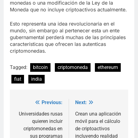
monedas o una modificación de la Ley de la
Moneda que no incluye criptoactivos actualmente.
Esto representa una idea revolucionaria en el
mundo, sin embargo al pertenecer esta un ente
gubernamental perderá muchas de las principales
características que ofrecen las autenticas
criptomonedas.
Tagged:
bitcoin
criptomoneda
ethereum
fiat
india
Previous:
Next:
Post
navigation
Universidades rusas
Crean una aplicación
quieren incluir
móvil para el cálculo
criptomonedas en
de criptoactivos
sus programas
incluyendo realidad