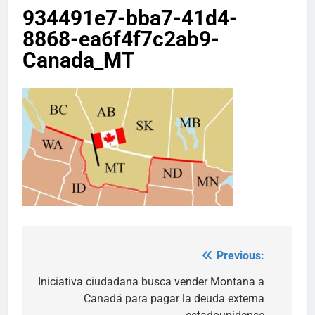
934491e7-bba7-41d4-
8868-ea6f4f7c2ab9-
Canada_MT
Previous:
Post
navigation
Iniciativa ciudadana busca vender Montana a
Canadá para pagar la deuda externa