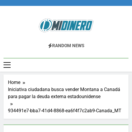
Skip
to
content
Midinero.co
Fintech, Criptomonedas
RANDOM NEWS
Home
Iniciativa ciudadana busca vender Montana a Canadá
para pagar la deuda externa estadounidense
934491e7-bba7-41d4-8868-ea6f4f7c2ab9-Canada_MT