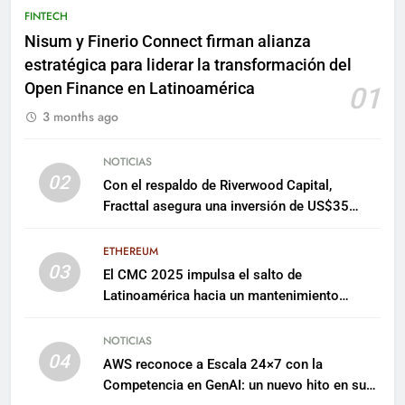
FINTECH
Nisum y Finerio Connect firman alianza
estratégica para liderar la transformación del
Open Finance en Latinoamérica
01
3 months ago
NOTICIAS
02
Con el respaldo de Riverwood Capital,
Fracttal asegura una inversión de US$35
millones para escalar su plataforma
ETHEREUM
03
El CMC 2025 impulsa el salto de
Latinoamérica hacia un mantenimiento
predictivo y sostenible
NOTICIAS
04
AWS reconoce a Escala 24×7 con la
Competencia en GenAI: un nuevo hito en su