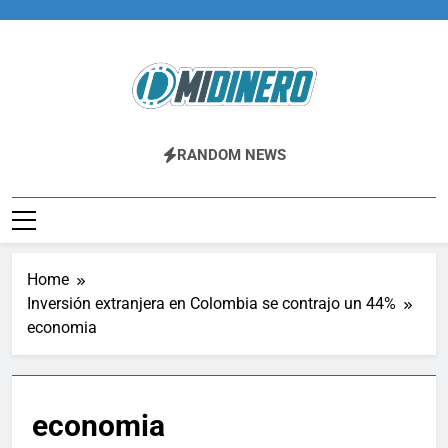
Skip
to
content
Midinero.co
Fintech, Criptomonedas
RANDOM NEWS
Home
Inversión extranjera en Colombia se contrajo un 44%
economia
economia