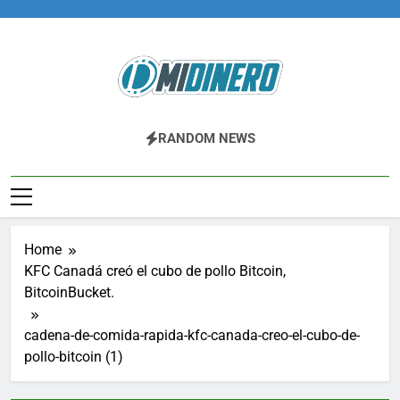
Skip
to
content
Midinero.co
Fintech, Criptomonedas
RANDOM NEWS
Home
KFC Canadá creó el cubo de pollo Bitcoin,
BitcoinBucket.
cadena-de-comida-rapida-kfc-canada-creo-el-cubo-de-
pollo-bitcoin (1)