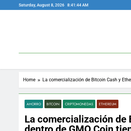
Skip
Saturday, August 8, 2026
8:41:45 AM
to
content
Home
La comercialización de Bitcoin Cash y Et
AHORRO
BITCOIN
CRIPTOMONEDAS
ETHEREUM
La comercialización de 
dentro de GMO Coin tie