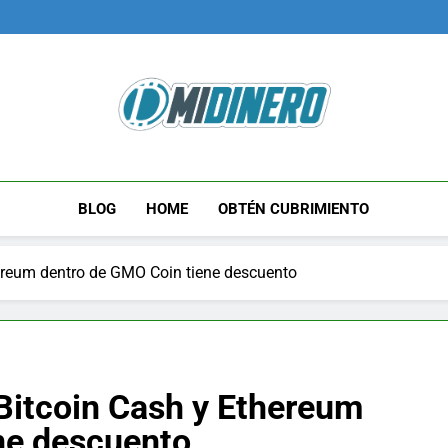
Midinero.co
Fintech, Criptomonedas
BLOG
HOME
OBTÉN CUBRIMIENTO
hereum dentro de GMO Coin tiene descuento
Bitcoin Cash y Ethereum
ne descuento