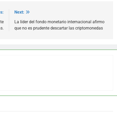
s:
Next:
te
La líder del fondo monetario internacional afirmo
as.
que no es prudente descartar las criptomonedas