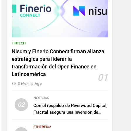
FINTECH
Nisum y Finerio Connect firman alianza
estratégica para liderar la
transformación del Open Finance en
Latinoamérica
01
3 Months Ago
NOTICIAS
02
Con el respaldo de Riverwood Capital,
Fracttal asegura una inversión de
US$35 millones para escalar su
plataforma
ETHEREUM