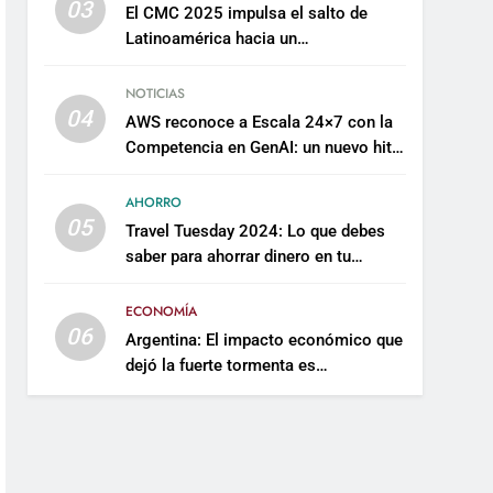
03
El CMC 2025 impulsa el salto de
Latinoamérica hacia un
mantenimiento predictivo y
sostenible
NOTICIAS
04
AWS reconoce a Escala 24×7 con la
Competencia en GenAI: un nuevo hito
en su expertise de inteligencia
artificial empresarial
AHORRO
05
Travel Tuesday 2024: Lo que debes
saber para ahorrar dinero en tu
próximo viaje
ECONOMÍA
06
Argentina: El impacto económico que
dejó la fuerte tormenta es
incalculable