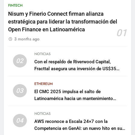
FINTECH
Nisum y Finerio Connect firman alianza
estratégica para liderar la transformación del
Open Finance en Latinoamérica
01
3 months ago
NOTICIAS
02
Con el respaldo de Riverwood Capital,
Fracttal asegura una inversión de US$35
millones para escalar su plataforma
ETHEREUM
03
El CMC 2025 impulsa el salto de
Latinoamérica hacia un mantenimiento
predictivo y sostenible
NOTICIAS
04
AWS reconoce a Escala 24×7 con la
Competencia en GenAI: un nuevo hito en su