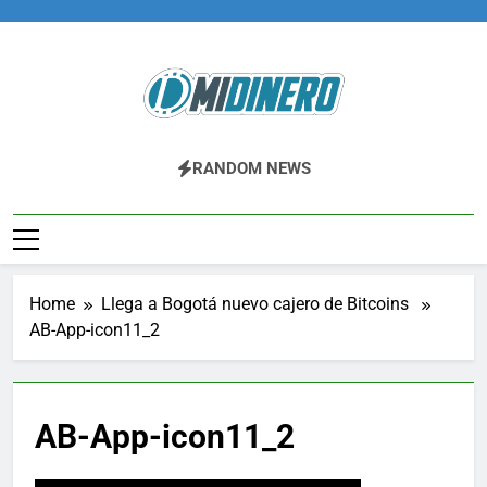
Skip
to
content
Midinero.co
Fintech, Criptomonedas
RANDOM NEWS
Home
Llega a Bogotá nuevo cajero de Bitcoins
AB-App-icon11_2
AB-App-icon11_2