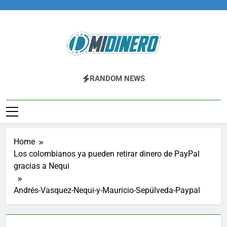
Skip
to
content
Midinero.co
Fintech, Criptomonedas
RANDOM NEWS
Home
Los colombianos ya pueden retirar dinero de PayPal
gracias a Nequi
Andrés-Vasquez-Nequi-y-Mauricio-Sepúlveda-Paypal