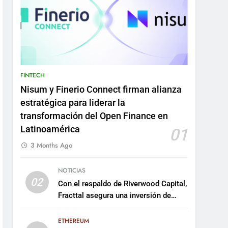
FINTECH
Nisum y Finerio Connect firman alianza
estratégica para liderar la
transformación del Open Finance en
Latinoamérica
01
3 Months Ago
NOTICIAS
02
Con el respaldo de Riverwood Capital,
Fracttal asegura una inversión de
US$35 millones para escalar su
plataforma
ETHEREUM