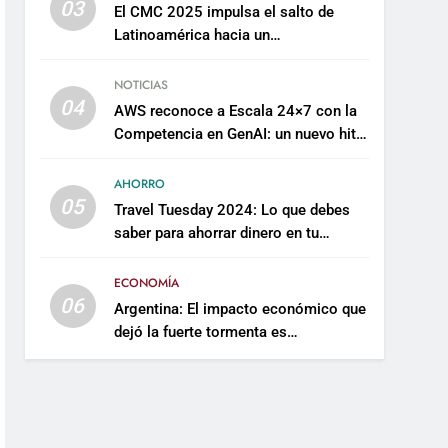
03
El CMC 2025 impulsa el salto de
Latinoamérica hacia un
mantenimiento predictivo y
sostenible
NOTICIAS
04
AWS reconoce a Escala 24×7 con la
Competencia en GenAI: un nuevo hito
en su expertise de inteligencia
artificial empresarial
AHORRO
05
Travel Tuesday 2024: Lo que debes
saber para ahorrar dinero en tu
próximo viaje
ECONOMÍA
06
Argentina: El impacto económico que
dejó la fuerte tormenta es
incalculable