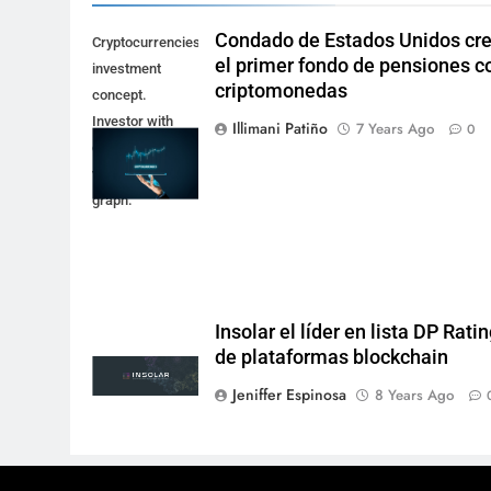
Condado de Estados Unidos cr
Cryptocurrencies
el primer fondo de pensiones c
investment
criptomonedas
concept.
Investor with
Illimani Patiño
7 Years Ago
0
digital tablet and
virtual tradeview
graph.
Insolar el líder en lista DP Rati
de plataformas blockchain
Jeniffer Espinosa
8 Years Ago