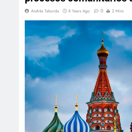
0
Andrés Taborda
8 Years Ago
2 Mins