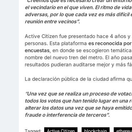
“
Creemos que es necesario crear un entorno c
el vecindario en el que viven. El ritmo de v
adversas, por lo que cada vez es más difíc
reunión entre vecinos”.
Active Citizen fue presentado hace 4 años y 
personas. Esta plataforma
es reconocida por
encuestas
, en donde se escogieron temática
nombre del nuevo tren del metro. El año pa
resultados pudieran auditarse mejor y más fá
La declaración pública de la ciudad afirma q
“
Una vez que se realiza un proceso de votaci
todos los votos que han tenido lugar en una 
alterar los datos una vez que se haya emitid
fraude o interferencia de terceros”.
Tagged:
Active Citizen
blockchain
ethere