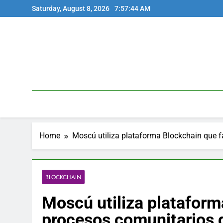
Skip
Saturday, August 8, 2026
7:57:45 AM
to
content
Home
Moscú utiliza plataforma Blockchain que f
BLOCKCHAIN
Moscú utiliza plataform
procesos comunitarios 