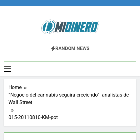
Skip
to
content
Midinero.co
Fintech, Criptomonedas
RANDOM NEWS
Home
“Negocio del cannabis seguirá creciendo”: analistas de
Wall Street
015-20110810-KM-pot