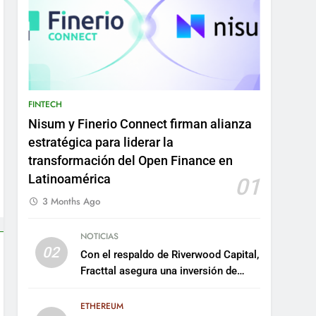
FINTECH
Nisum y Finerio Connect firman alianza
estratégica para liderar la
transformación del Open Finance en
Latinoamérica
01
3 Months Ago
NOTICIAS
02
Con el respaldo de Riverwood Capital,
Fracttal asegura una inversión de
US$35 millones para escalar su
plataforma
ETHEREUM