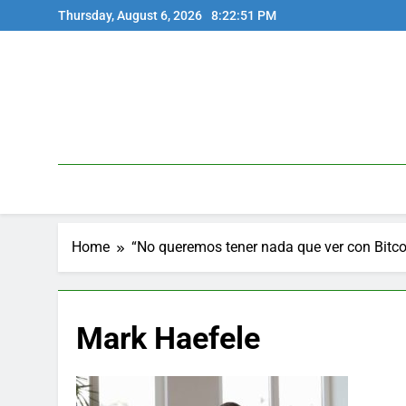
Skip
Thursday, August 6, 2026
8:22:51 PM
to
content
Home
“No queremos tener nada que ver con Bitco
Mark Haefele