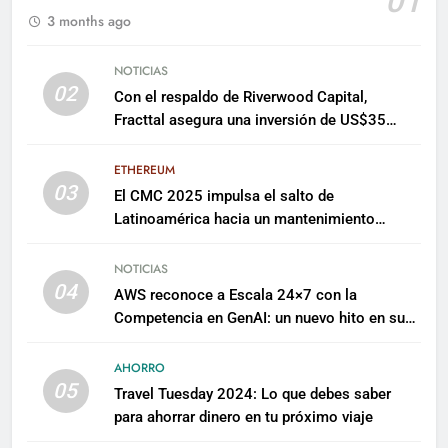
01
3 months ago
NOTICIAS
02
Con el respaldo de Riverwood Capital,
Fracttal asegura una inversión de US$35
millones para escalar su plataforma
ETHEREUM
03
El CMC 2025 impulsa el salto de
Latinoamérica hacia un mantenimiento
predictivo y sostenible
NOTICIAS
04
AWS reconoce a Escala 24×7 con la
Competencia en GenAI: un nuevo hito en su
expertise de inteligencia artificial empresarial
AHORRO
05
Travel Tuesday 2024: Lo que debes saber
para ahorrar dinero en tu próximo viaje