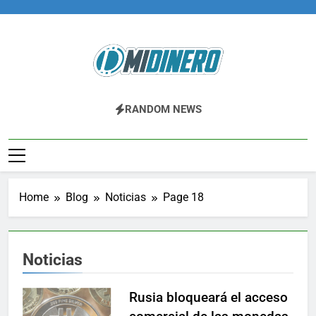
Skip
to
content
Midinero.co
Fintech, Criptomonedas
RANDOM NEWS
Home
Blog
Noticias
Page 18
Noticias
Rusia bloqueará el acceso