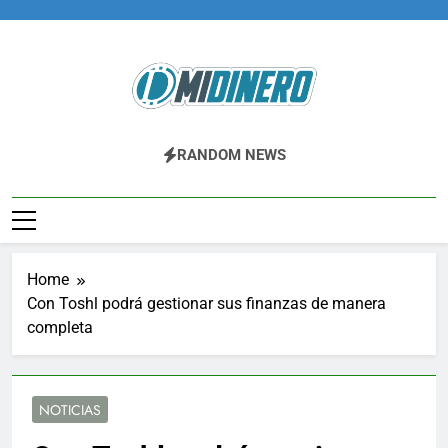
Skip
to
content
Midinero.co
Fintech, Criptomonedas
RANDOM NEWS
Home
Con Toshl podrá gestionar sus finanzas de manera
completa
NOTICIAS