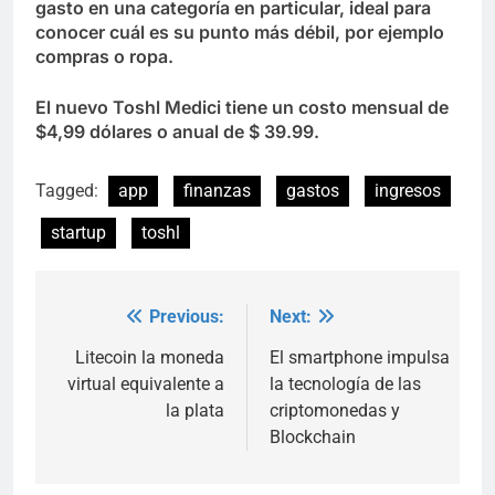
gasto en una categoría en particular, ideal para
conocer cuál es su punto más débil, por ejemplo
compras o ropa.
El nuevo Toshl Medici tiene un costo mensual de
$4,99 dólares o anual de $ 39.99.
Tagged:
app
finanzas
gastos
ingresos
startup
toshl
Previous:
Next:
Post
navigation
Litecoin la moneda
El smartphone impulsa
virtual equivalente a
la tecnología de las
la plata
criptomonedas y
Blockchain