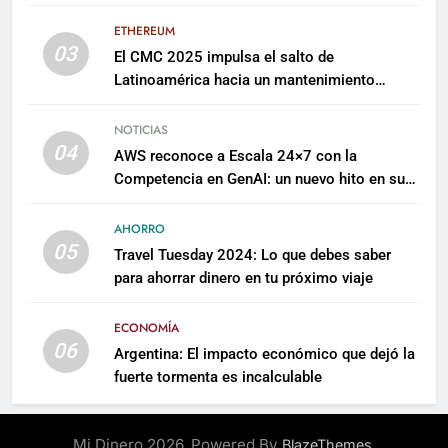
millones para escalar su plataforma
ETHEREUM
03
El CMC 2025 impulsa el salto de
Latinoamérica hacia un mantenimiento
predictivo y sostenible
NOTICIAS
04
AWS reconoce a Escala 24×7 con la
Competencia en GenAI: un nuevo hito en su
expertise de inteligencia artificial empresarial
AHORRO
05
Travel Tuesday 2024: Lo que debes saber
para ahorrar dinero en tu próximo viaje
ECONOMÍA
06
Argentina: El impacto económico que dejó la
fuerte tormenta es incalculable
Mi Dinero 2026. Powered By
.
BlazeThemes