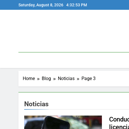
Skip
Saturday, August 8, 2026
4:32:54 PM
to
content
Home
Blog
Noticias
Page 3
Noticias
Conduc
licenci