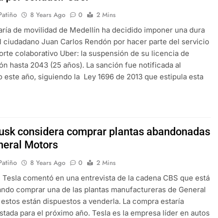
 Patiño
8 Years Ago
0
2 Mins
aría de movilidad de Medellín ha decidido imponer una dura
l ciudadano Juan Carlos Rendón por hacer parte del servicio
orte colaborativo Uber: la suspensión de su licencia de
n hasta 2043 (25 años). La sanción fue notificada al
 este año, siguiendo la Ley 1696 de 2013 que estipula esta
…
usk considera comprar plantas abandonadas
neral Motors
 Patiño
8 Years Ago
0
2 Mins
 Tesla comentó en una entrevista de la cadena CBS que está
ndo comprar una de las plantas manufactureras de General
 estos están dispuestos a venderla. La compra estaría
tada para el próximo año. Tesla es la empresa líder en autos