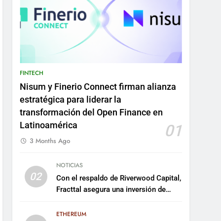
FINTECH
Nisum y Finerio Connect firman alianza
estratégica para liderar la
transformación del Open Finance en
Latinoamérica
01
3 Months Ago
NOTICIAS
02
Con el respaldo de Riverwood Capital,
Fracttal asegura una inversión de
US$35 millones para escalar su
plataforma
ETHEREUM