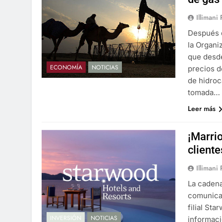
Illimani
Después 
la Organi
que desde
ECONOMÍA
NOTICIAS
precios d
de hidroc
tomada…
Leer más
¡Marri
client
Illimani
La cadena
comunicad
filial Sta
INVERSIÓN
NOTICIAS
informaci