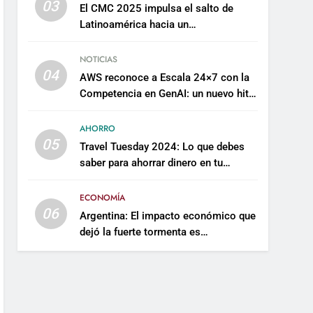
03
El CMC 2025 impulsa el salto de
Latinoamérica hacia un
mantenimiento predictivo y
sostenible
NOTICIAS
04
AWS reconoce a Escala 24×7 con la
Competencia en GenAI: un nuevo hito
en su expertise de inteligencia
artificial empresarial
AHORRO
05
Travel Tuesday 2024: Lo que debes
saber para ahorrar dinero en tu
próximo viaje
ECONOMÍA
06
Argentina: El impacto económico que
dejó la fuerte tormenta es
incalculable