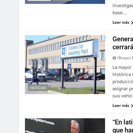
investiga
base…
Leer más
Genera
cerrará
Illimani
La mayor 
histórica
producció
NOTICIAS
asignar p
sus vehíc
Leer más
“En lat
que ha