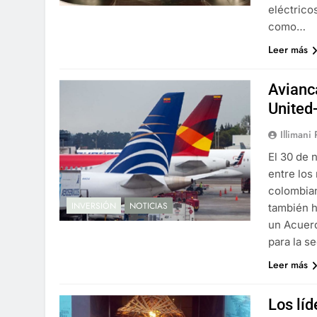
eléctrico
como…
Leer más
Avianc
United
Illimani
El 30 de 
entre los
colombian
INVERSIÓN
NOTICIAS
también 
un Acuer
para la 
Leer más
Los líd