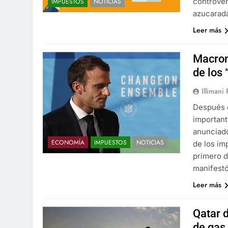
controver
IMPUESTOS
NOTICIAS
azucarada
Leer más
Macron
de los
Illimani
Después d
important
anunciado
ECONOMÍA
IMPUESTOS
NOTICIAS
de los im
primero d
manifest
Leer más
Qatar 
de gas