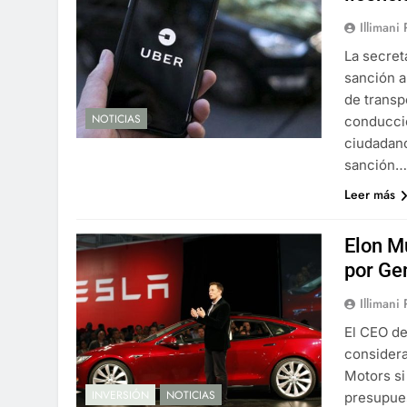
Illimani
La secret
sanción a
de transp
NOTICIAS
conducció
ciudadano
sanción
Leer más
Elon M
por Ge
Illimani
El CEO de
considera
Motors si
INVERSIÓN
NOTICIAS
presupues