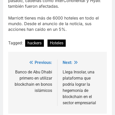
pasado, cadenas como InterContinental y Hyatt
también fueron afectadas.
Marriott tienes más de 6000 hoteles en todo el
mundo. Desde el anuncio de la noticia, sus
acciones han caído en un 5%.
Tagged:
hackers
Hoteles
Previous:
Next:
Post
navigation
Banco de Abu Dhabi
Llega Insolar, una
primero en utilizar
plataforma que
blockchain en bonos
podría lograr la
islámicos
hegemonía de
blockchain en el
sector empresarial