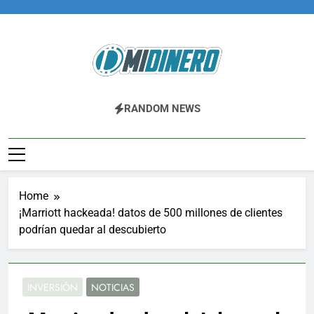
Skip
to
content
Midinero.co
Fintech, Criptomonedas
RANDOM NEWS
Home
¡Marriott hackeada! datos de 500 millones de clientes
podrían quedar al descubierto
INVERSIÓN
NOTICIAS