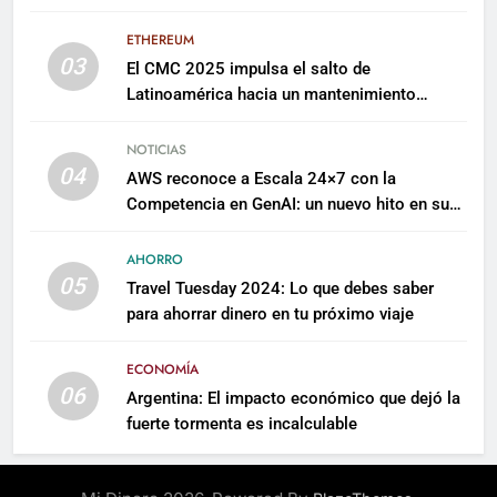
millones para escalar su plataforma
ETHEREUM
03
El CMC 2025 impulsa el salto de
Latinoamérica hacia un mantenimiento
predictivo y sostenible
NOTICIAS
04
AWS reconoce a Escala 24×7 con la
Competencia en GenAI: un nuevo hito en su
expertise de inteligencia artificial empresarial
AHORRO
05
Travel Tuesday 2024: Lo que debes saber
para ahorrar dinero en tu próximo viaje
ECONOMÍA
06
Argentina: El impacto económico que dejó la
fuerte tormenta es incalculable