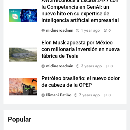
AWS reconoce a Escala 24×7 con
la Competencia en GenAI: un
nuevo hito en su expertise de
inteligencia artificial empresarial
midineroadmin
1 year ago
0
Elon Musk apuesta por México
con millonaria inversión en nueva
fábrica de Tesla
midineroadmin
3 years ago
0
Petróleo brasileño: el nuevo dolor
de cabeza de la OPEP
Illimani Patiño
7 years ago
0
Popular