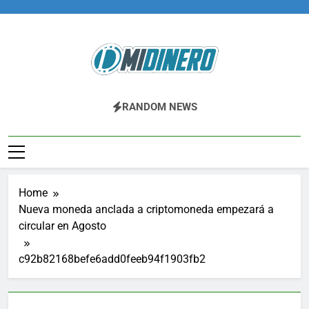
Skip
to
content
Midinero.co
Fintech, Criptomonedas
RANDOM NEWS
Home
Nueva moneda anclada a criptomoneda empezará a
circular en Agosto
c92b82168befe6add0feeb94f1903fb2