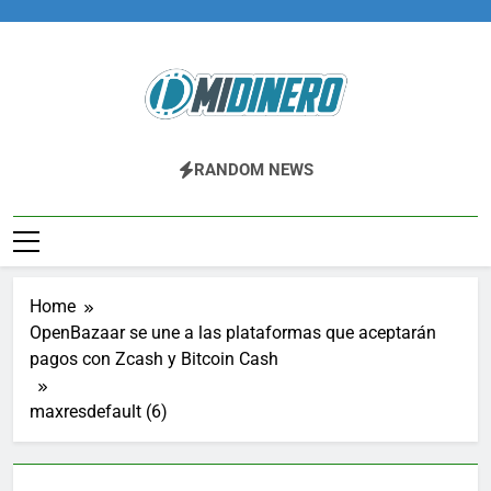
Skip
to
content
Midinero.co
Fintech, Criptomonedas
RANDOM NEWS
Home
OpenBazaar se une a las plataformas que aceptarán
pagos con Zcash y Bitcoin Cash
maxresdefault (6)