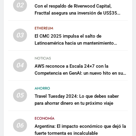
02
Con el respaldo de Riverwood Capital,
Fracttal asegura una inversión de US$35
millones para escalar su plataforma
ETHEREUM
03
El CMC 2025 impulsa el salto de
Latinoamérica hacia un mantenimiento
predictivo y sostenible
NOTICIAS
04
AWS reconoce a Escala 24×7 con la
Competencia en GenAI: un nuevo hito en su
expertise de inteligencia artificial empresarial
AHORRO
05
Travel Tuesday 2024: Lo que debes saber
para ahorrar dinero en tu próximo viaje
ECONOMÍA
06
Argentina: El impacto económico que dejó la
fuerte tormenta es incalculable