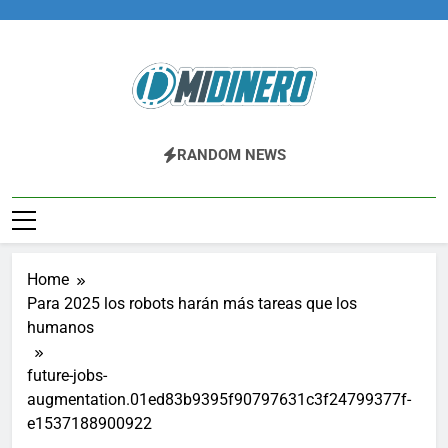
Skip
to
content
Midinero.co
Fintech, Criptomonedas
RANDOM NEWS
Home
Para 2025 los robots harán más tareas que los
humanos
future-jobs-
augmentation.01ed83b9395f90797631c3f24799377f-
e1537188900922