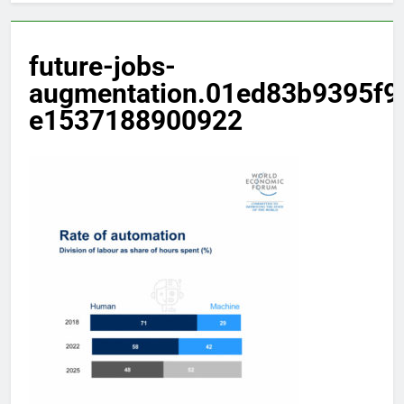
future-jobs-
augmentation.01ed83b9395f9
e1537188900922