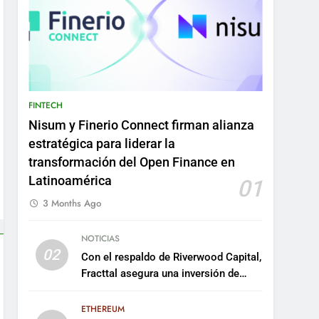
FINTECH
Nisum y Finerio Connect firman alianza
estratégica para liderar la
transformación del Open Finance en
Latinoamérica
01
3 Months Ago
NOTICIAS
02
Con el respaldo de Riverwood Capital,
Fracttal asegura una inversión de
US$35 millones para escalar su
plataforma
ETHEREUM