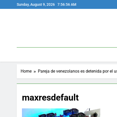
Skip
Sunday, August 9, 2026
7:56:56 AM
to
content
Home
Pareja de venezolanos es detenida por el 
maxresdefault