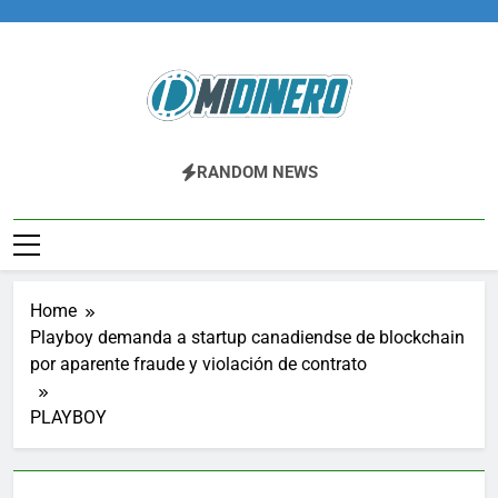
Skip
to
content
Midinero.co
Fintech, Criptomonedas
RANDOM NEWS
Home
Playboy demanda a startup canadiendse de blockchain
por aparente fraude y violación de contrato
PLAYBOY