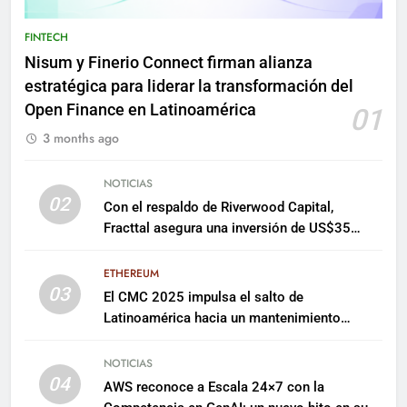
FINTECH
Nisum y Finerio Connect firman alianza
estratégica para liderar la transformación del
Open Finance en Latinoamérica
01
3 months ago
NOTICIAS
02
Con el respaldo de Riverwood Capital,
Fracttal asegura una inversión de US$35
millones para escalar su plataforma
ETHEREUM
03
El CMC 2025 impulsa el salto de
Latinoamérica hacia un mantenimiento
predictivo y sostenible
NOTICIAS
04
AWS reconoce a Escala 24×7 con la