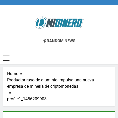
Skip
to
content
Midinero.co
Fintech, Criptomonedas
RANDOM NEWS
Home
Productor ruso de aluminio impulsa una nueva
empresa de minería de criptomonedas
profile1_1456209908