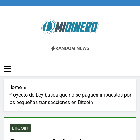
Skip
to
content
Midinero.co
Fintech, Criptomonedas
RANDOM NEWS
Home
Proyecto de Ley busca que no se paguen impuestos por
las pequeñas transacciones en Bitcoin
BITCOIN