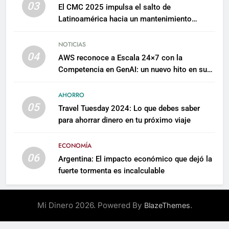
03
El CMC 2025 impulsa el salto de
Latinoamérica hacia un mantenimiento
predictivo y sostenible
NOTICIAS
04
AWS reconoce a Escala 24×7 con la
Competencia en GenAI: un nuevo hito en su
expertise de inteligencia artificial empresarial
AHORRO
05
Travel Tuesday 2024: Lo que debes saber
para ahorrar dinero en tu próximo viaje
ECONOMÍA
06
Argentina: El impacto económico que dejó la
fuerte tormenta es incalculable
Mi Dinero 2026. Powered By
.
BlazeThemes