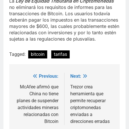
La
Ley de Equidad Tributaria en Criptomonedas
no eliminará los requisitos de informes para las
transacciones de Bitcoin. Los usuarios todavía
deberán pagar los impuestos en las transacciones
mayores de $600, las cuales probablemente estén
relacionadas con inversiones y por lo tanto estén
sujetas a las regulaciones de plusvalías.
Tagged:
bitcoin
tarifas
Previous:
Next:
Post
navigation
McAfee afirmó que
Trezor crea
China no tiene
herramienta que
planes de suspender
permite recuperar
actividades mineras
criptomonedas
relacionadas con
enviadas a
Bitcoin
direcciones erradas